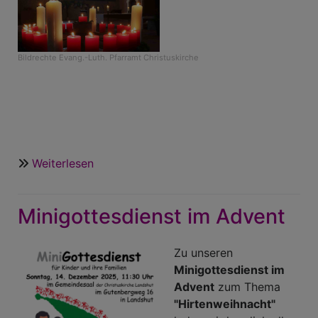
Bildrechte
Evang.-Luth. Pfarramt Christuskirche
Weiterlesen
über
Kurzer
Überblick
Minigottesdienst im Advent
über
unsere
Weihnachtsgottesdienste
Zu unseren
Minigottesdienst im
Advent
zum Thema
"Hirtenweihnacht"