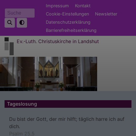
Direkt
Fußbereichsmenü
Impressum
Kontakt
zum
Cookie-Einstellungen
Newsletter
Suche
Inhalt
Datenschutzerklärung
Barrierefreiheitserklärung
Ev.-Luth. Christuskirche in Landshut
Tageslosung
Du bist der Gott, der mir hilft; täglich harre ich auf
dich.
Psalm 25,5