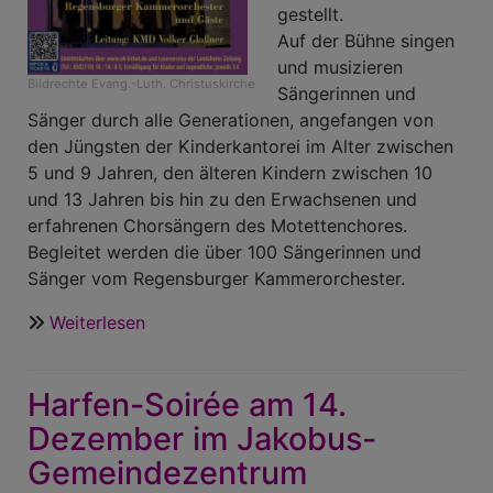
gestellt.
Auf der Bühne singen
und musizieren
Bildrechte
Evang.-Luth. Christuskirche
Sängerinnen und
Sänger durch alle Generationen, angefangen von
den Jüngsten der Kinderkantorei im Alter zwischen
5 und 9 Jahren, den älteren Kindern zwischen 10
und 13 Jahren bis hin zu den Erwachsenen und
erfahrenen Chorsängern des Motettenchores.
Begleitet werden die über 100 Sängerinnen und
Sänger vom Regensburger Kammerorchester.
Weiterlesen
über
„Weihnachtskonzert
der
Harfen-Soirée am 14.
Generationen“
mit
Dezember im Jakobus-
dem
Gemeindezentrum
Motettenchor,