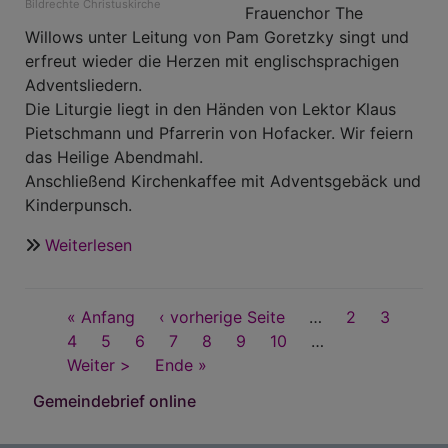
Bildrechte
Christuskirche
Frauenchor The
Willows unter Leitung von Pam Goretzky singt und
erfreut wieder die Herzen mit englischsprachigen
Adventsliedern.
Die Liturgie liegt in den Händen von Lektor Klaus
Pietschmann und Pfarrerin von Hofacker. Wir feiern
das Heilige Abendmahl.
Anschließend Kirchenkaffee mit Adventsgebäck und
Kinderpunsch.
Weiterlesen
über
Musikalischer
Advent-
Seitennummerierung
First
« Anfang
Gottesdienst
Vorherige
‹ vorherige Seite
…
Seite
2
Seite
3
page
Seite
4
Seite
5
am
Aktuelle
6
Seite
Seite
7
Seite
8
Seite
9
Seite
10
…
Nächste
Weiter >
2.
Seite
Last
Ende »
Seite
Advent
page
Gemeindebrief online
in
Ast