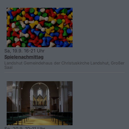
Sa, 19.9. 16-21 Uhr
Spielenachmittag
Landshut
Gemeindehaus der Christuskirche Landshut, Großer
Saal
So, 20.9. 10-11 Uhr