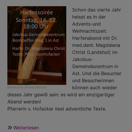
Jugendchor
Schon das vierte Jahr
und
heisst es in der
der
Advents-und
Kinderkantorei
Weihnachtszeit:
am
Harfenabend mit Dr.
14.
med.dent. Magdalena
Dezember
Christ (Landshut) im
2025
Jakobus-
um
Gemeindezentrum in
17
Ast. Und die Besucher
Uhr
und Besucherinnen
in
können auch wieder
Bildrechte
christuskirche
der
dieses Jahr gewiß sein: es wird ein einzigartiger
Christuskirche
Abend werden!
Pfarrerin v. Hofacker liest adventliche Texte.
Weiterlesen
über