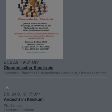
Di, 22.9. 19-21 Uhr
Ökumenischer Bibelkreis
Landshut
Pfarramt Christuskirche Landshut, Sitzungszimmer
Do, 24.9. 16-17 Uhr
Andacht im Klinikum
Pfr. Simon
Landshut
Klinikum