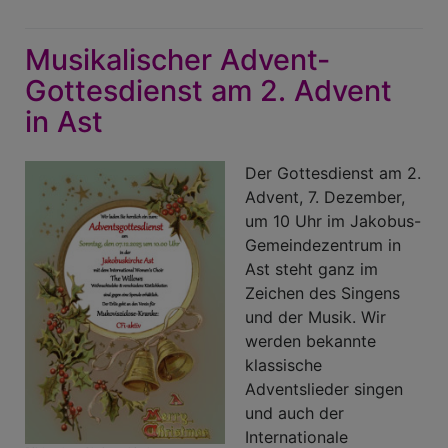
Harfen-
Soirée
Musikalischer Advent-
am
14.
Gottesdienst am 2. Advent
Dezember
in Ast
im
Jakobus-
Der Gottesdienst am 2.
Gemeindezentrum
Advent, 7. Dezember,
um 10 Uhr im Jakobus-
Gemeindezentrum in
Ast steht ganz im
Zeichen des Singens
und der Musik. Wir
werden bekannte
klassische
Adventslieder singen
und auch der
Internationale