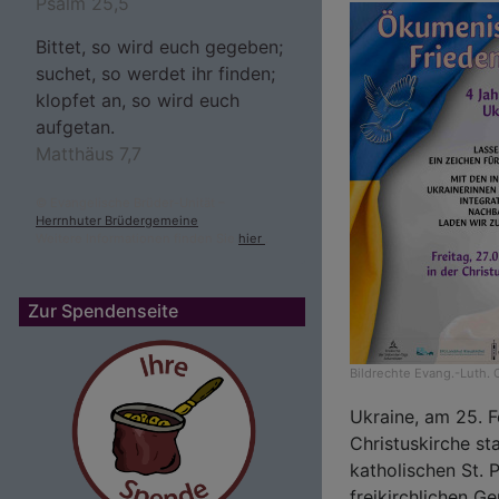
Psalm 25,5
Bittet, so wird euch gegeben;
suchet, so werdet ihr finden;
klopfet an, so wird euch
aufgetan.
Matthäus 7,7
© Evangelische Brüder-Unität –
Herrnhuter Brüdergemeine
Weitere Informationen finden Sie
hier
.
Zur Spendenseite
Bildrechte
Evang.-Luth. 
Ukraine, am 25. 
Christuskirche sta
katholischen St. 
freikirchlichen G