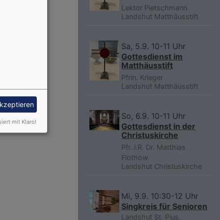
Lektor Pietschmann
Landshut
Matthäusstift
Sa, 5.9. 10-11 Uhr
Gottesdienst im
Matthäusstift
Pfrin. Krieger
Landshut
Matthäusstift
akzeptieren
So, 6.9. 10-11 Uhr
siert mit Klaro!
Gottesdienst in der
Christuskirche
Pfr. i.R. Dr. Matthias
Flothow
Landshut
Christuskirche
Mi, 9.9. 10:30-12 Uhr
Singkreis für Senioren
Landshut
St. Pius,