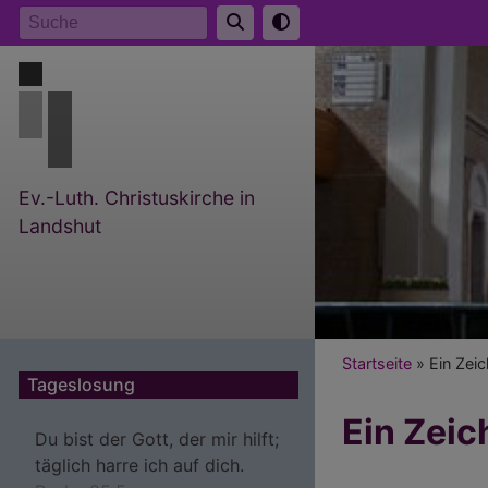
Direkt
Suche
zum
Inhalt
Ev.-Luth. Christuskirche in
Landshut
Breadcr
Startseite
Ein Zeic
Tageslosung
Ein Zeic
Du bist der Gott, der mir hilft;
täglich harre ich auf dich.