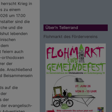
 herrscht Krieg in
is zu einem
2026 um 17.00
nstalter sind die
rche und die
Über'n Tellerrand
shut lebenden
Flohmarkt des Fördervereins
ainischen
d dem
 feiern auch
ch-orthodoxen
rer der
nde. Anschließend
und Beisammensein
ds auf die
 der
s der
 der evangelisch-
s Adventisten