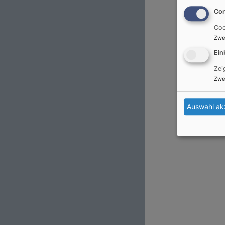
Con
Coo
Zwe
Ein
Zei
Zwe
Auswahl ak