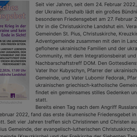
Seit vier Jahren, seit dem 24. Februar 2022,
der Ukraine. Deshalb lädt ein großes Bündn
besonderen Friedensgebet am 27. Februar 
Uhr in die Christuskirche Landshut ein. Vera
Gemeinden St. Pius, Christuskirche, Kreuzki
Adventgemeinde zusammen mit den in Land
geflohene ukrainische Familien und der ukr
Community, mit dem Integrationsbeirat un
Nachbarschaftstreff DOM. Den Gottesdienst
Vater Ihor Kubyschyn, Pfarrer der ukrainis
Gemeinde, und Vater Lubomir Fedorak, Pfar
ukrainischen griechisch-katholische Gemei
findet ein gemeinsames stilles Gedenken 
statt.
Christuskirche
Bereits einen Tag nach dem Angriff Russlan
Februar 2022, fand das erste ökumenische Friedensgebet in
tt. Seit vier Jahren treffen sich Christinnen und Christen au
Pius Gemeinde, der evangelisch-lutherischen Christuskirche,
emeinde (Kreuzkirche) und der Freikirche der Siebenten Tag