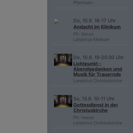
Pfarrheim
Do, 10.9. 16-17 Uhr
Andacht im Klinikum
Pfr. Simon
Landshut
Klinikum
Do, 10.9. 19-20:30 Uhr
Lichtpunkt -
Abendgedanken und
Musik für Trauernde
Landshut
Christuskirche
So, 13.9. 10-11 Uhr
Gottesdienst in der
Christuskirche
Pfr. Hesse
Landshut
Christuskirche