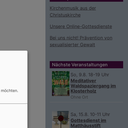
Kirchenmusik aus der
Christuskirche
Unsere Online-Gottesdienste
Bei uns nicht! Prävention von
sexualisierter Gewalt
Nächste Veranstaltungen
So, 9.8. 18-19 Uhr
Meditativer
Waldspaziergang im
n möchten.
Klosterholz
Ohne Ort
Sa, 15.8. 10-11 Uhr
Gottesdienst im
Matthäusstift