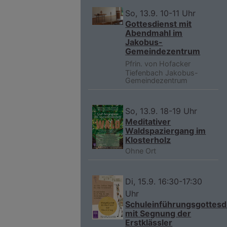
So, 13.9. 10-11 Uhr
Gottesdienst mit
Abendmahl im
Jakobus-
Gemeindezentrum
Pfrin. von Hofacker
Tiefenbach
Jakobus-
Gemeindezentrum
So, 13.9. 18-19 Uhr
Meditativer
Waldspaziergang im
Klosterholz
Ohne Ort
Di, 15.9. 16:30-17:30
Uhr
Schuleinführungsgottesd
mit Segnung der
Erstklässler