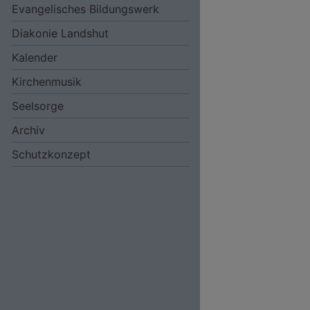
Evangelisches Bildungswerk
Diakonie Landshut
Kalender
Kirchenmusik
Seelsorge
Archiv
Schutzkonzept