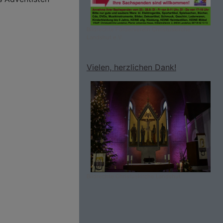
Bildrechte
Förderverein Christuskirche
Landshut e.V.
Vielen, herzlichen Dank!
Bildrechte
Christuskirche Landshut