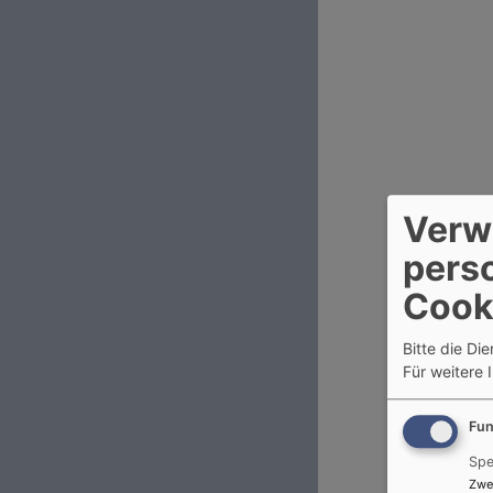
Verw
pers
Cook
Bitte die Di
Für weitere 
Fun
Spe
Zwe