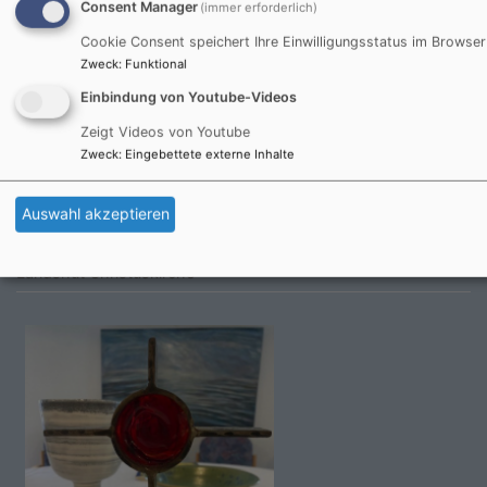
Consent Manager
(immer erforderlich)
Cookie Consent speichert Ihre Einwilligungsstatus im Browser
Zweck
:
Funktional
Einbindung von Youtube-Videos
Zeigt Videos von Youtube
Zweck
:
Eingebettete externe Inhalte
Auswahl akzeptieren
Fr, 18.9. 17-18 Uhr
Ökum. Friedensgebet
Landshut
Christuskirche