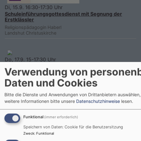
Di, 15.9. 16:30-17:30 Uhr
Schuleinführungsgottesdienst mit Segnung der
Erstklässler
Religionspädagogin Haberl
Landshut
Christuskirche
Do, 17.9. 15-17:30 Uhr
Gottesdienst mit Abendmahl für Lehrkräfte mit
Verwendung von personen
anschließendem Beisammensein
Daten und Cookies
Kirchenrat Spilker
Landshut
Christuskirche
Bitte die Dienste und Anwendungen von Drittanbietern auswählen,
weitere Informationen bitte unsere
Datenschutzhinweise
lesen.
Funktional
(immer erforderlich)
Speichern von Daten: Cookie für die Benutzersitzung
Zweck
:
Funktional