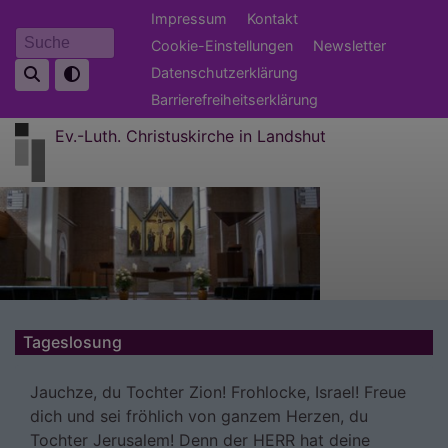
Direkt
Fußbereichsmenü
Impressum
Kontakt
zum
Cookie-Einstellungen
Newsletter
Suche
Inhalt
Datenschutzerklärung
Barrierefreiheitserklärung
Ev.-Luth. Christuskirche in Landshut
Tageslosung
Jauchze, du Tochter Zion! Frohlocke, Israel! Freue
dich und sei fröhlich von ganzem Herzen, du
Tochter Jerusalem! Denn der HERR hat deine