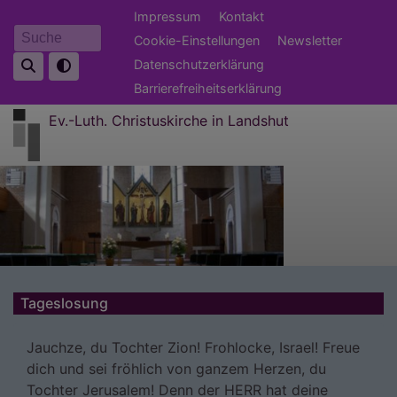
Direkt
Fußbereichsmenü
Impressum
Kontakt
zum
Cookie-Einstellungen
Newsletter
Suche
Inhalt
Datenschutzerklärung
Barrierefreiheitserklärung
Ev.-Luth. Christuskirche in Landshut
Tageslosung
Jauchze, du Tochter Zion! Frohlocke, Israel! Freue
dich und sei fröhlich von ganzem Herzen, du
Tochter Jerusalem! Denn der HERR hat deine