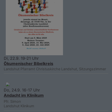
Di, 22.9. 19-21 Uhr
Ökumenischer Bibelkreis
Landshut
Pfarramt Christuskirche Landshut, Sitzungszimmer
Do, 24.9. 16-17 Uhr
Andacht im Klinikum
Pfr. Simon
Landshut
Klinikum