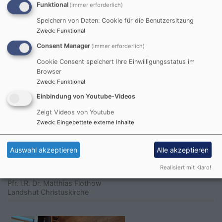
Funktional
(immer erforderlich)
Speichern von Daten: Cookie für die Benutzersitzung
Sa, 5.9. 10-11 Uhr
Zweck
:
Funktional
Gottesdienst im Matthäusstift
Consent Manager
Pfrin. Krieger
(immer erforderlich)
Landshut
Matthäusstift
Cookie Consent speichert Ihre Einwilligungsstatus im
Browser
Zweck
:
Funktional
Einbindung von Youtube-Videos
Zeigt Videos von Youtube
Zweck
:
Eingebettete externe Inhalte
Auswahl akzeptieren
Alle akzeptieren
So, 6.9. 10-11 Uhr
Realisiert mit Klaro!
Gottesdienst in der Christuskirche
Pfr. i.R. Dr. Matthias Flothow
Landshut
Christuskirche