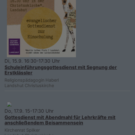
Di, 15.9. 16:30-17:30 Uhr
Schuleinführungsgottesdienst mit Segnung der
Erstklässler
Religionspädagogin Haberl
Landshut
Christuskirche
Do, 17.9. 15-17:30 Uhr
Gottesdienst mit Abendmahl für Lehrkräfte mit
anschließendem Beisammensein
Kirchenrat Spilker