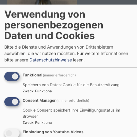
Verwendung von
personenbezogenen
Sa, 5.9. 10-11 Uhr
Gottesdienst im Matthäusstift
Daten und Cookies
Pfrin. Krieger
Landshut
Matthäusstift
Bitte die Dienste und Anwendungen von Drittanbietern
auswählen, die wir nutzen möchten.
Für weitere Informationen
bitte unsere
Datenschutzhinweise
lesen.
Funktional
(immer erforderlich)
Speichern von Daten: Cookie für die Benutzersitzung
Zweck
:
Funktional
Consent Manager
(immer erforderlich)
So, 6.9. 10-11 Uhr
Cookie Consent speichert Ihre Einwilligungsstatus im
Gottesdienst in der Christuskirche
Browser
Pfr. i.R. Dr. Matthias Flothow
Zweck
:
Funktional
Landshut
Christuskirche
Einbindung von Youtube-Videos