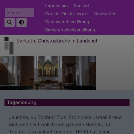
Direkt
Fußbereichsmenü
Impressum
Kontakt
zum
Cookie-Einstellungen
Newsletter
Suche
Inhalt
Datenschutzerklärung
Barrierefreiheitserklärung
Ev.-Luth. Christuskirche in Landshut
Tageslosung
Jauchze, du Tochter Zion! Frohlocke, Israel! Freue
dich und sei fröhlich von ganzem Herzen, du
Tochter Jerusalem! Denn der HERR hat deine