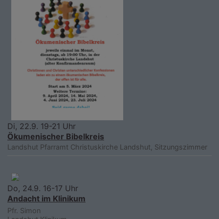
Di, 22.9. 19-21 Uhr
Ökumenischer Bibelkreis
Landshut
Pfarramt Christuskirche Landshut, Sitzungszimmer
Do, 24.9. 16-17 Uhr
Andacht im Klinikum
Pfr. Simon