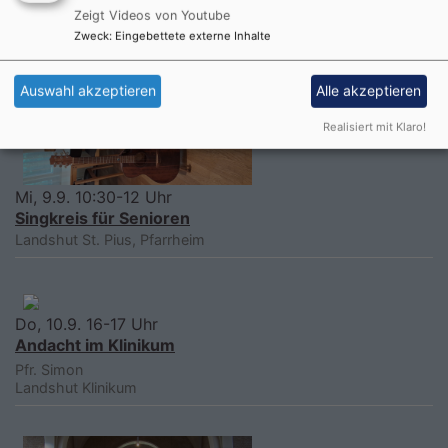
Zeigt Videos von Youtube
Zweck
:
Eingebettete externe Inhalte
Auswahl akzeptieren
Alle akzeptieren
Realisiert mit Klaro!
Mi, 9.9. 10:30-12 Uhr
Singkreis für Senioren
Landshut
St. Pius, Pfarrheim
Do, 10.9. 16-17 Uhr
Andacht im Klinikum
Pfr. Simon
Landshut
Klinikum