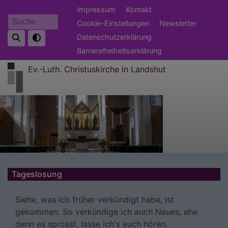
Direkt
Fußbereichsmenü
Impressum
Kontakt
zum
Cookie-Einstellungen
Newsletter
Suche
Inhalt
Datenschutzerklärung
Barrierefreiheitserklärung
Ev.-Luth. Christuskirche in Landshut
Tageslosung
Siehe, was ich früher verkündigt habe, ist
gekommen. So verkündige ich auch Neues; ehe
denn es sprosst, lasse ich's euch hören.