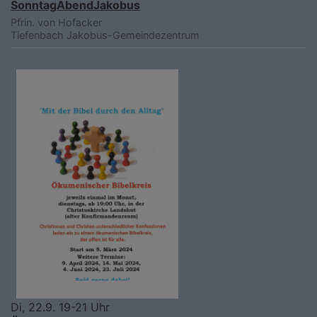
SonntagAbendJakobus
Pfrin. von Hofacker
Tiefenbach
Jakobus-Gemeindezentrum
Di, 22.9. 19-21 Uhr