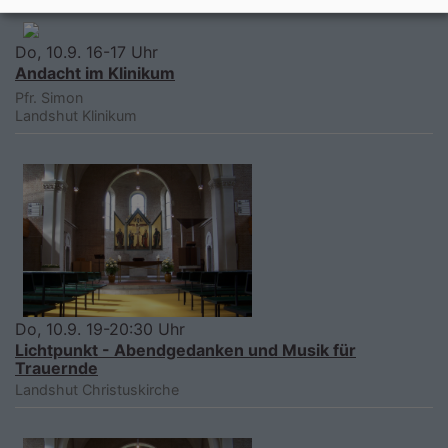
Do, 10.9. 16-17 Uhr
Andacht im Klinikum
Pfr. Simon
Landshut
Klinikum
Do, 10.9. 19-20:30 Uhr
Lichtpunkt - Abendgedanken und Musik für
Trauernde
Landshut
Christuskirche