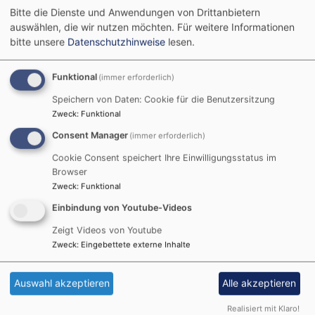
Bitte die Dienste und Anwendungen von Drittanbietern
auswählen, die wir nutzen möchten.
Für weitere Informationen
bitte unsere
Datenschutzhinweise
lesen.
So, 6.9. 10-11 Uhr
Gottesdienst in der Christuskirche
Funktional
(immer erforderlich)
Pfr. i.R. Dr. Matthias Flothow
Landshut
Christuskirche
Speichern von Daten: Cookie für die Benutzersitzung
Zweck
:
Funktional
Consent Manager
(immer erforderlich)
Cookie Consent speichert Ihre Einwilligungsstatus im
Browser
Zweck
:
Funktional
Einbindung von Youtube-Videos
Zeigt Videos von Youtube
Zweck
:
Eingebettete externe Inhalte
Mi, 9.9. 10:30-12 Uhr
Singkreis für Senioren
Auswahl akzeptieren
Alle akzeptieren
Landshut
St. Pius, Pfarrheim
Realisiert mit Klaro!