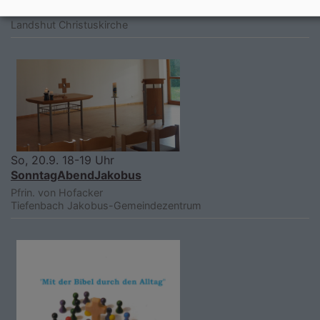
Akademie Tutzing e. V.
Landshut
Christuskirche
So, 20.9. 18-19 Uhr
SonntagAbendJakobus
Pfrin. von Hofacker
Tiefenbach
Jakobus-Gemeindezentrum