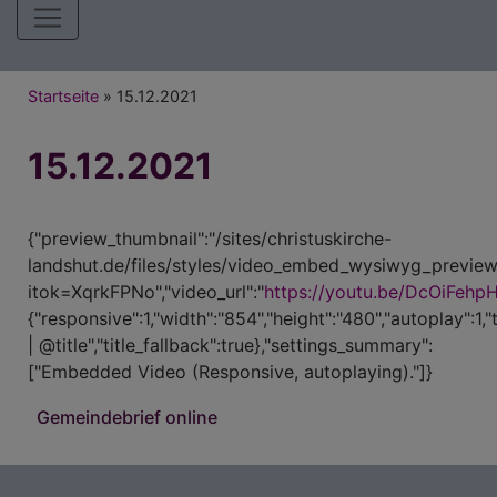
Hauptnavigation
Breadcrumb
Startseite
15.12.2021
15.12.2021
{"preview_thumbnail":"/sites/christuskirche-
landshut.de/files/styles/video_embed_wysiwyg_preview
itok=XqrkFPNo","video_url":"
https://youtu.be/DcOiFehpH
{"responsive":1,"width":"854","height":"480","autoplay":1,
| @title","title_fallback":true},"settings_summary":
["Embedded Video (Responsive, autoplaying)."]}
Gemeindebrief online