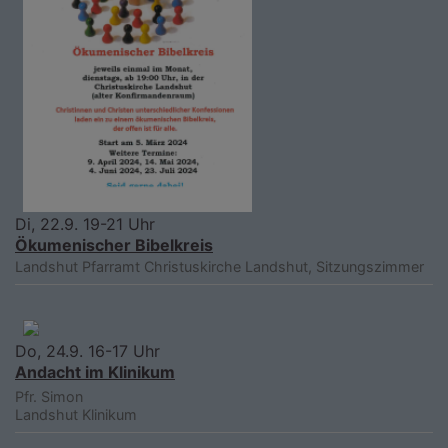
Di, 22.9. 19-21 Uhr
Ökumenischer Bibelkreis
Landshut
Pfarramt Christuskirche Landshut, Sitzungszimmer
Do, 24.9. 16-17 Uhr
Andacht im Klinikum
Pfr. Simon
Landshut
Klinikum