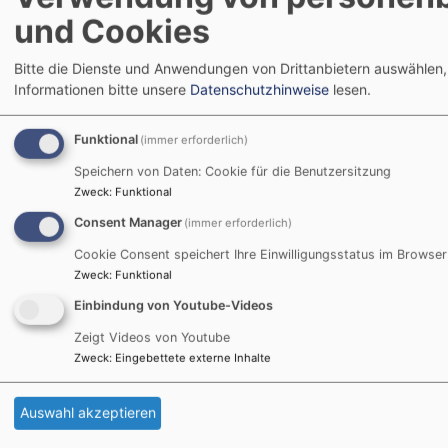
Dekanin Dr. Lubomierski
und Cookies
Landshut
Christuskirche
Bitte die Dienste und Anwendungen von Drittanbietern auswählen,
Informationen bitte unsere
Datenschutzhinweise
lesen.
Funktional
(immer erforderlich)
Speichern von Daten: Cookie für die Benutzersitzung
Zweck
:
Funktional
Consent Manager
(immer erforderlich)
Cookie Consent speichert Ihre Einwilligungsstatus im Browser
Zweck
:
Funktional
Einbindung von Youtube-Videos
Zeigt Videos von Youtube
Zweck
:
Eingebettete externe Inhalte
Auswahl akzeptieren
So, 20.9. 11:30-12:30 Uhr
Sonntagsvorlesung des Freundeskreis Evangelische