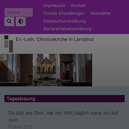
Direkt
Fußbereichsmenü
Impressum
Kontakt
zum
Cookie-Einstellungen
Newsletter
Suche
Inhalt
Datenschutzerklärung
Barrierefreiheitserklärung
Ev.-Luth. Christuskirche in Landshut
Tageslosung
Du bist der Gott, der mir hilft; täglich harre ich auf
dich.
Psalm 25,5