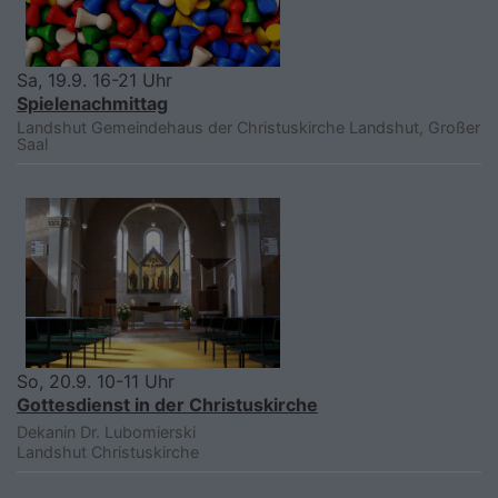
Sa, 19.9. 16-21 Uhr
Spielenachmittag
Landshut
Gemeindehaus der Christuskirche Landshut, Großer
Saal
So, 20.9. 10-11 Uhr
Gottesdienst in der Christuskirche
Dekanin Dr. Lubomierski
Landshut
Christuskirche