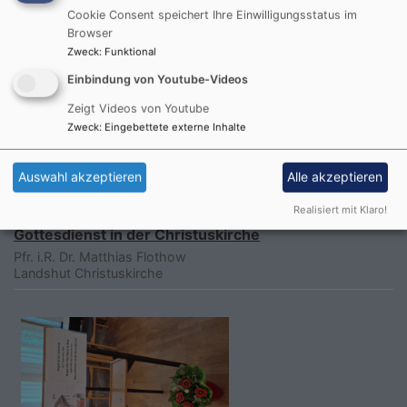
Pfrin. Krieger
Cookie Consent speichert Ihre Einwilligungsstatus im
Landshut
Matthäusstift
Browser
Zweck
:
Funktional
Einbindung von Youtube-Videos
Zeigt Videos von Youtube
Zweck
:
Eingebettete externe Inhalte
Auswahl akzeptieren
Alle akzeptieren
Realisiert mit Klaro!
So, 6.9. 10-11 Uhr
Gottesdienst in der Christuskirche
Pfr. i.R. Dr. Matthias Flothow
Landshut
Christuskirche