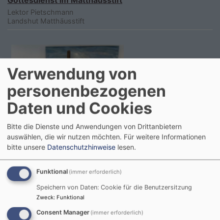
Lektor Pietschmann
Landshut
Matthäusstift
Verwendung von
personenbezogenen
Daten und Cookies
Bitte die Dienste und Anwendungen von Drittanbietern
auswählen, die wir nutzen möchten.
Für weitere Informationen
bitte unsere
Datenschutzhinweise
lesen.
Funktional
(immer erforderlich)
Speichern von Daten: Cookie für die Benutzersitzung
Zweck
:
Funktional
Sa, 5.9. 10-11 Uhr
Gottesdienst im Matthäusstift
Consent Manager
(immer erforderlich)