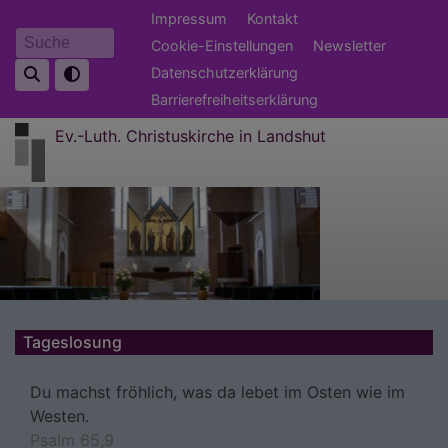
Direkt
Fußbereichsmenü
Impressum
Kontakt
zum
Cookie-Einstellungen
Newsletter
Suche
Inhalt
Datenschutzerklärung
Barrierefreiheitserklärung
Ev.-Luth. Christuskirche in Landshut
Tageslosung
Du machst fröhlich, was da lebet im Osten wie im
Westen.
Psalm 65,9