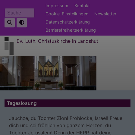
Direkt
Fußbereichsmenü
Impressum
Kontakt
zum
Cookie-Einstellungen
Newsletter
Suche
Inhalt
Datenschutzerklärung
Barrierefreiheitserklärung
Ev.-Luth. Christuskirche in Landshut
Tageslosung
Jauchze, du Tochter Zion! Frohlocke, Israel! Freue
dich und sei fröhlich von ganzem Herzen, du
Tochter Jerusalem! Denn der HERR hat deine