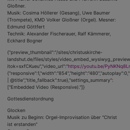
Gloßner.
Musik: Cosima Höllerer (Gesang), Uwe Baumer
(Trompete), KMD Volker Gloßner (Orgel). Mesner:
Edmund Göttfert
Technik: Alexander Fischerauer, Ralf Kämmerer,
Eckhard Bogner
{"preview_thumbnail":"/sites/christuskirche-
landshut.de/files/styles/video_embed_wysiwyg_previe
itok=sxfCKueu","video_url":"
https://youtu.be/PyNKNq8L
{"responsive":1,"width":"854","height":"480","autoplay":0,
| @title","title_fallback":true},"settings_summary":
["Embedded Video (Responsive)."]}
Gottesdienstordnung
Glocken
Musik zu Beginn: Orgel-Improvisation über "Christ
ist erstanden"