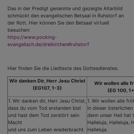
Das in der Predigt genannte und gezeigte Altarbild
schmückt den evangelischen Betsaal in Ruhstorf an
der Rott. Hier können Sie den Betsaal virtuell
besuchen:
https://www.pocking-
evangelisch.de/dreikirchen#ruhstorf
Hier finden Sie die Liedtexte des Gottesdienstes:
Wir danken Dir, Herr Jesu Christ
Wir wollen alle f
(EG107, 1-3)
(EG 100, 1
1. Wir danken dir, Herr Jesu Christ,
1. Wir wollen alle frö
dass du vom Tod erstanden bist
in dieser österlichen 
und hast dem Tod zerstört sein
denn unser Heil hat G
Macht
Halleluja, Halleluja, H
und uns zum Leben wiederbracht.
Halleluja.