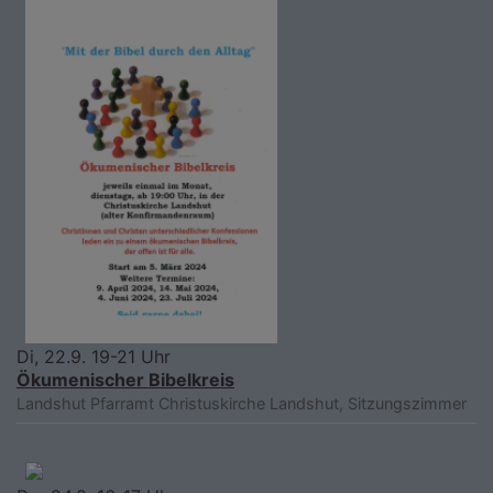
Di, 22.9. 19-21 Uhr
Ökumenischer Bibelkreis
Landshut
Pfarramt Christuskirche Landshut, Sitzungszimmer