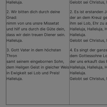
Halleluja.
Gelobt sei Christus,
2. Wir bitten dich durch deine
2. Es ist erstanden J
Gnad:
der an dem Kreuz ge
nimm von uns unsre Missetat
ihm sei Lob, Ehr zu al
und hilf uns durch die Güte dein,
Halleluja, Halleluja, H
dass wir dein treuen Diener sein.
Halleluja.
Halleluja.
Gelobt sei Christus,
3. Gott Vater in dem höchsten
4. Es singt der ganz
Thron
dem Gottessohne Lo
samt seinem eingebornen Sohn,
der uns erkauft das 
dem Heilgen Geist in gleicher Weis
Halleluja, Halleluja, H
in Ewigkeit sei Lob und Preis!
Halleluja.
Halleluja.
Gelobt sei Christus,