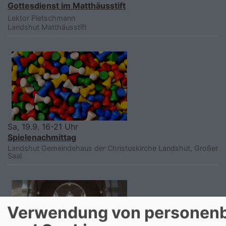
Gottesdienst im Matthäusstift
Lektor Pietschmann
Landshut
Matthäusstift
Sa, 19.9. 16-21 Uhr
Spielenachmittag
Landshut
Gemeindehaus der Christuskirche Landshut, Großer
Saal
Verwendung von personen